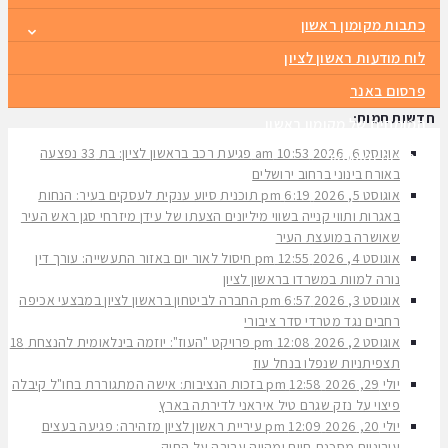
כתבות מקומון ראשון
לוח מודעות ראשון לציון
פרסום באנר
חדשות חמות:
המומחים של מקומון ראשון
אוגוסט 6, 2026
10:53 am
פגיעת רכב בראשון לציון: בת 33 נפצעה
קבוצות וואטסאפ
באורח בינוני ברחוב ירושלים
אוגוסט 5, 2026
6:19 pm
תוכנית סיוע ענקית לעסקים בעיר: הנחות
באגרות ותווי קנייה בשווי מיליונים הצעתו של עידן מיזרחי סגן ראש העיר
שאושרה במועצת העיר
אוגוסט 4, 2026
12:55 pm
חיסול לאור יום באזור התעשייה: עורך דין
נורה למוות במשרדו בראשון לציון
אוגוסט 3, 2026
6:57 pm
החברה לביטחון בראשון לציון במבצעי אכיפה
רחבים נגד מטרדי סדר ציבורי
אוגוסט 2, 2026
12:08 pm
פרויקט "העוז": יוזמה בינלאומית להנצחת 18
תצפיתניות שנפלו בנחל עוז
יולי 29, 2026
12:58 pm
בזכות הנציבות: אישה המתגוררת בחו"ל קיבלה
פיצוי על נזק שגרם טיל איראני לדירתה בארץ
יולי 20, 2026
12:09 pm
עיריית ראשון לציון מזהירה: פגיעה בעצים
עירוניים מסכנת חיים ומהווה עבירה על החוק