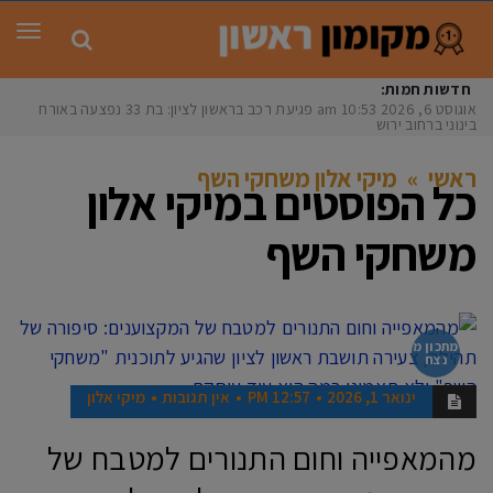
תפר
חדשות חמות:
אוגוסט 6, 2026
10:53 am
פגיעת רכב בראשון לציון: בת 33 נפצעה באורח
בינוני ברחוב ירושלי
ראשי
»
מיקי אלון משחקי השף
כל הפוסטים ב
מיקי אלון
משחקי השף
מתכון מ
נצח
ינואר 1, 2026
12:57 PM
אין תגובות
מיקי אלון
מהמאפייה וחום התנורים למטבח של