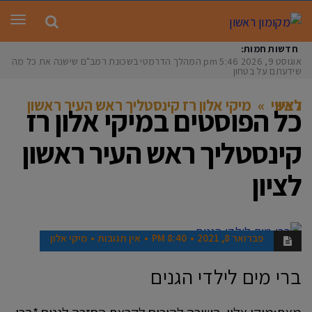
תפר
חדשות חמות:
אוגוסט 9, 2026
5:46 pm
המהלך הדרמטי בשכונת רמב"ם שישנה את כל מה
שידעתם על בטחון
מיקי אלון רז קינסטליך ראש העיר ראשון לציון
ראשי
»
כל הפוסטים ב
מיקי אלון רז
קינסטליך ראש העיר ראשון
לציון
פברואר 8, 2021
8:40 PM
אין תגובות
מיקי אלון
חדשות
ברי מים לילדי הגנים