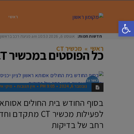
ראשי
פתח סרגל נגישות
חדשות חמות:
אוגוסט 6, 2026
10:53 am
פגיעת רכב בראשון לציון: בת 33 נפצעה באורח
ראשי
»
מכשיר CT
כל הפוסטים ב
מכשיר CT
כושר וב
ריאות
נובמבר 6, 2024
9:05 PM
אין תגובות
מיקי אל
בסוף החודש בית החולים אסותא רא
לפעילות מכשיר CT מ
רחב של בדיקות