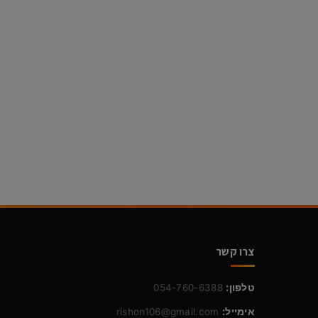
צרו קשר
טלפון:
054-760-6388
אימייל:
rishon106@gmail.com