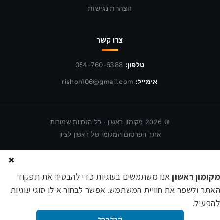
הצהרת נגישות
צרו קשר
טלפון:
054-760-6388
אימייל:
rishon106@gmail.com
©
2026
מקומון ראשון · כל הזכויות שמורות
אתר הפרסום המקומי של ראשון לציון
×
מקומון ראשון
אנו משתמשים בעוגיות כדי להבטיח את תפקוד
האתר ולשפר את חוויית המשתמש. אפשר לבחור אילו סוגי עוגיות
להפעיל.
קבל הכל