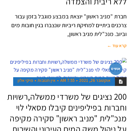
ללא ריבית והצמדה
חברת "מניב ראשון" יוצאת במבצע מוגבל בזמן עבור
צרכנים ביתיים למחיקת ריביות שנצברו בגין חובות מים
וביוב. מנכ"לית מניב ראשון,
קרא עוד ←
אנשים
אוקטובר 26, 2021
7:55 AM
אין תגובות
מיקי אלון
200 נציגים של משרדי ממשלה,רשויות
וחברות בפיליפינים קיבלו מסאלי לוי
מנכ"לית "מניב ראשון" סקירה מקיפה
על ניהול משק המים העירוני והשירות