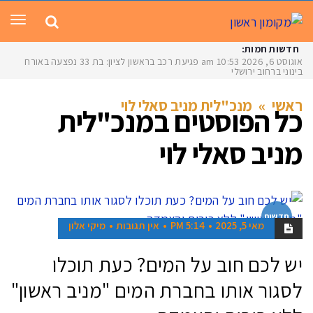
תפר
חדשות חמות:
אוגוסט 6, 2026
10:53 am
פגיעת רכב בראשון לציון: בת 33 נפצעה באורח
בינוני ברחוב ירושלים
ראשי
»
מנכ"לית מניב סאלי לוי
כל הפוסטים ב
מנכ"לית
מניב סאלי לוי
חדשות
מאי 5, 2025
5:14 PM
אין תגובות
מיקי אלון
יש לכם חוב על המים? כעת תוכלו
לסגור אותו בחברת המים "מניב ראשון"