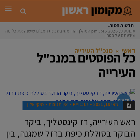
תפר
חדשות חמות:
אוגוסט 9, 2026
5:46 pm
המהלך הדרמטי בשכונת רמב"ם שישנה את כל מה
שידעתם על בטחון
ראשי
»
מנכ"ל העירייה
כל הפוסטים ב
מנכ"ל
העירייה
חדשות
מאי 19, 2021
1:17 PM
אין תגובות
מיקי אלון
ראש העירייה, רז קינסטליך, ביקר
הבוקר בסוללת כיפת ברזל שמגנה, בין