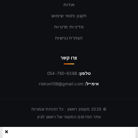
אודות
תקנון ותנאי שימוש
מדיניות פרטיות
הצהרת נגישות
צרו קשר
טלפון:
054-760-6388
אימייל:
rishon106@gmail.com
©
2026
מקומון ראשון · כל הזכויות שמורות
אתר הפרסום המקומי של ראשון לציון
×