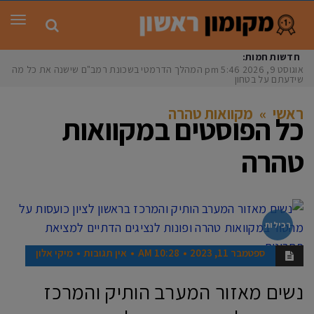
תפר
חדשות חמות:
אוגוסט 9, 2026
5:46 pm
המהלך הדרמטי בשכונת רמב"ם שישנה את כל מה
שידעתם על בטחון
ראשי
»
מקוואות טהרה
כל הפוסטים ב
מקוואות
טהרה
רכילות
ספטמבר 11, 2023
10:28 AM
אין תגובות
מיקי אלון
נשים מאזור המערב הותיק והמרכז