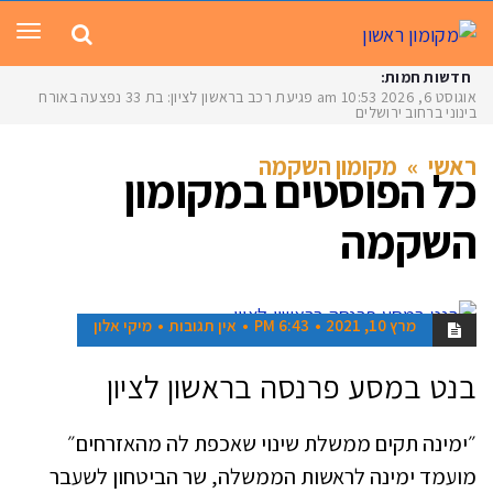
תפר
חדשות חמות:
אוגוסט 6, 2026
10:53 am
פגיעת רכב בראשון לציון: בת 33 נפצעה באורח
בינוני ברחוב ירושלים
ראשי
»
מקומון השקמה
כל הפוסטים ב
מקומון
השקמה
מרץ 10, 2021
6:43 PM
אין תגובות
מיקי אלון
אנשים
בנט במסע פרנסה בראשון לציון
״ימינה תקים ממשלת שינוי שאכפת לה מהאזרחים״
מועמד ימינה לראשות הממשלה, שר הביטחון לשעבר