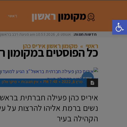
ראשי
פתח סרגל נגישות
חדשות חמות:
אוגוסט 6, 2026
10:53 am
פגיעת רכב בראשון לציון: בת 33 נפצעה באורח
ראשי
»
מקומון ראשון איריס כהן
כל הפוסטים ב
מקומון רא
אנשים
מרץ 6, 2022
7:48 PM
אין תגובות
מיקי אלון
איריס כהן פעילה חברתית בראשל
נשים ברמת אליהו להרצות על עש
הקהילה בעיר