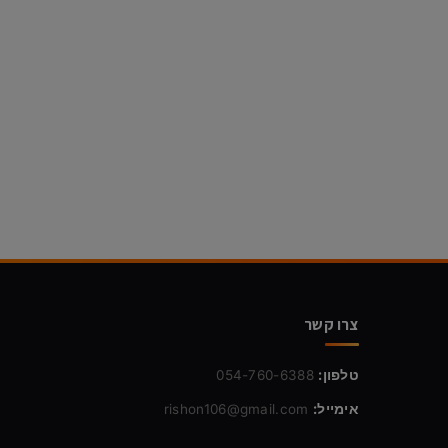
צרו קשר
טלפון:
054-760-6388
אימייל:
rishon106@gmail.com