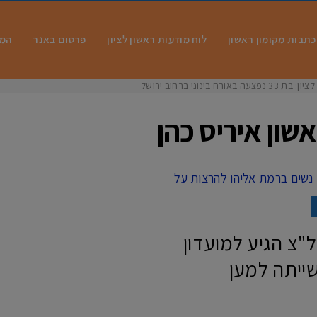
כתבות מקומון ראשון
לוח מודעות ראשון לציון
פרסום באנר
המו
 בינוני ברחוב ירושלים
שון איריס כהן
"צ הגיע למועדון
ייתה למען