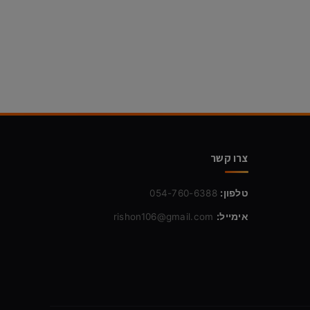
צרו קשר
טלפון:
054-760-6388
אימייל:
rishon106@gmail.com