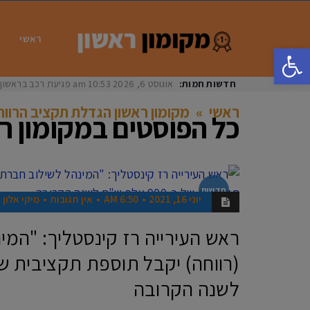
ראשי
פתח סרגל נגישות
חדשות חמות:
אוגוסט 6, 2026
10:53 am
פגיעת רכב בראשון לציון: בת 33 נפצעה באורח
ראשי
»
מקומון ראשון הגדלת תקציב הרווח
כל הפוסטים ב
מקומון ר
חדשות
יוני 16, 2021
6:50 AM
אין תגובות
מיקי אלון
ראש העירייה רז קינסטליך: "המי
לשנה הקרובה