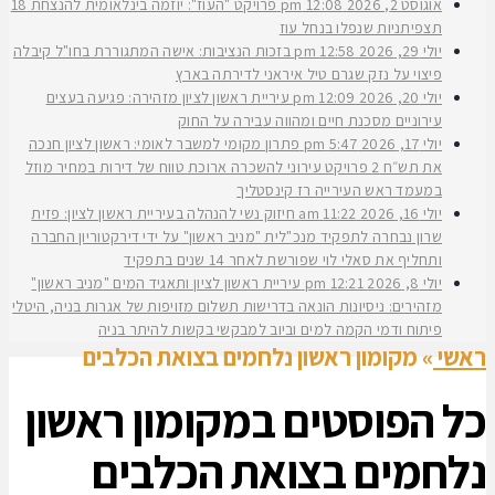
אוגוסט 2, 2026
12:08 pm
פרויקט "העוז": יוזמה בינלאומית להנצחת 18
תצפיתניות שנפלו בנחל עוז
יולי 29, 2026
12:58 pm
בזכות הנציבות: אישה המתגוררת בחו"ל קיבלה
פיצוי על נזק שגרם טיל איראני לדירתה בארץ
יולי 20, 2026
12:09 pm
עיריית ראשון לציון מזהירה: פגיעה בעצים
עירוניים מסכנת חיים ומהווה עבירה על החוק
יולי 17, 2026
5:47 pm
פתרון מקומי למשבר לאומי: ראשון לציון חנכה
את תש״ח 2 פרויקט עירוני להשכרה ארוכת טווח של דירות במחיר מוזל
במעמד ראש העירייה רז קינסטליך
יולי 16, 2026
11:22 am
חיזוק נשי להנהלה בעיריית ראשון לציון: פזית
שרון נבחרה לתפקיד מנכ"לית "מניב ראשון" על ידי דירקטוריון החברה
ותחליף את סאלי לוי שפורשת לאחר 14 שנים בתפקיד
יולי 8, 2026
12:21 pm
עיריית ראשון לציון ותאגיד המים "מניב ראשון"
מזהירים: ניסיונות הונאה בדרישות תשלום מזויפות של אגרות בניה, היטלי
פיתוח ודמי הקמה למים וביוב למבקשי בקשות להיתר בניה
ראשי
»
מקומון ראשון נלחמים בצואת הכלבים
כל הפוסטים ב
מקומון ראשון
נלחמים בצואת הכלבים