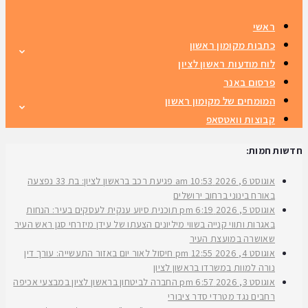
ראשי
כתבות מקומון ראשון
לוח מודעות ראשון לציון
פרסום באנר
המומחים של מקומון ראשון
קבוצות וואטסאפ
חדשות חמות:
אוגוסט 6, 2026
10:53 am
פגיעת רכב בראשון לציון: בת 33 נפצעה
באורח בינוני ברחוב ירושלים
אוגוסט 5, 2026
6:19 pm
תוכנית סיוע ענקית לעסקים בעיר: הנחות
באגרות ותווי קנייה בשווי מיליונים הצעתו של עידן מיזרחי סגן ראש העיר
שאושרה במועצת העיר
אוגוסט 4, 2026
12:55 pm
חיסול לאור יום באזור התעשייה: עורך דין
נורה למוות במשרדו בראשון לציון
אוגוסט 3, 2026
6:57 pm
החברה לביטחון בראשון לציון במבצעי אכיפה
רחבים נגד מטרדי סדר ציבורי