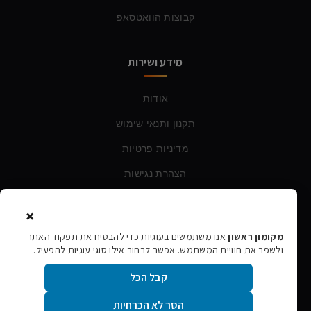
קבוצות הוואטסאפ
מידע ושירות
אודות
תקנון ותנאי שימוש
מדיניות פרטיות
הצהרת נגישות
×
צרו קשר
מקומון ראשון
אנו משתמשים בעוגיות כדי להבטיח את תפקוד האתר
ולשפר את חוויית המשתמש. אפשר לבחור אילו סוגי עוגיות להפעיל.
טלפון:
054-760-6388
קבל הכל
אימייל:
rishon106@gmail.com
הסר לא הכרחיות