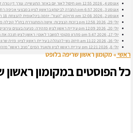
אוגוסט 4, 2026
12:55 pm
חיסול לאור יום באזור התעשייה: עורך דין נורה 
אוגוסט 3, 2026
6:57 pm
החברה לביטחון בראשון לציון במבצעי אכיפה רחב
אוגוסט 2, 2026
12:08 pm
פרויקט "העוז": יוזמה בינלאומית להנצחת 18 תצפיתניות שנפלו בנחל עוז
יולי 29, 2026
12:58 pm
בזכות הנציבות: אישה המתגוררת בחו"ל קיבלה פיצ
יולי 20, 2026
12:09 pm
עיריית ראשון לציון מזהירה: פגיעה בעצים עירוני
יולי 17, 2026
5:47 pm
פתרון מקומי למשבר לאומי: ראשון לציון חנכה את תש״ח 2 פרויקט עירוני להשכרה ארוכת טווח של דירות במחיר מוזל במעמד ראש העירי
יולי 16, 2026
11:22 am
חיזוק נשי להנהלה בעיריית ראשון לציון: פזית שרון נב
יולי 8, 2026
12:21 pm
עיריית ראשון לציון ותאגיד המים "מניב ראשון" מזה
ראשי
»
מקומון ראשון שריפה בלופט
כל הפוסטים ב
מקומון ראשון ש