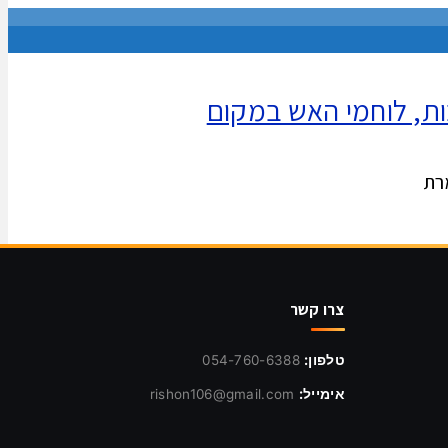
ות, לוחמי האש במקום
צרו קשר
טלפון:
054-760-6388
אימייל:
rishon106@gmail.com