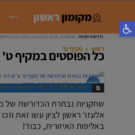
ראשי
פתח סרגל נגישות
חדשות חמות:
אוגוסט 6, 2026
10:53 am
פגיעת רכב בראשון לציון: בת 33 נפצעה באורח
ראשי
»
מקיף ט'
כל הפוסטים ב
מקיף ט'
ספורט
דצמבר 24, 2025
7:33 PM
אין תגובות
מיקי א
שחקניות נבחרת הכדורשת של מק
אלעזר ראשון לציון עשו זאת וזכו
באליפות האיזורית, כבוד!