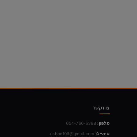
צרו קשר
טלפון:
054-760-6388
אימייל:
rishon106@gmail.com