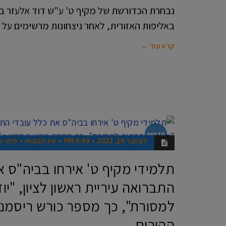
נבחרת הכדורשת של מקיף ט' ע"ש דוד אלעזר ב
באליפות האזורית, לאחר ניצחונות מרשימים על ה
קרא עוד ←
חדשות
דצמבר 16, 2022
4:49 PM
אין תגובות
מיקי א
תלמידי מקיף ט' אירחו בביה"ס א
התברואה עיריית ראשון לציון, "י
למסורת", כך מספר כורש ריסמני 
ההורים