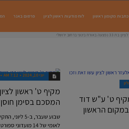
כתבות מקומון ראשון
לוח מודעות ראשון לציון
פרסום באנר
המו
 בינוני ברחוב ירושלים
יוני 10, 2024
7:12 AM
ספורט
לון
מקיף ט' ראשון לציון
יף ט' ע"ש דוד
המסכם בסימן חוסן 
 במקום הראשון
שבוע שעבר, ב-5
לאומי של 14 מועדוני ספורט בית ספריים ממחוז תל אביב