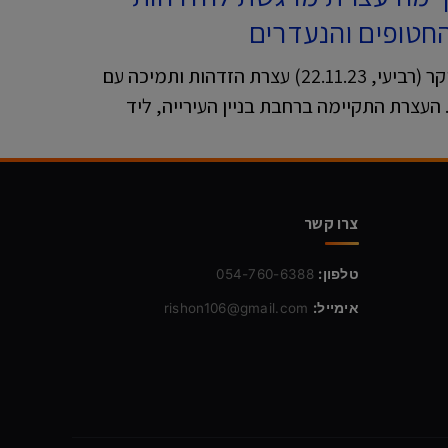
חטופים והנעדרים
עיריית ראשון לציון קיימה הבוקר (רביעי, 22.11.23) עצרת הזדהות ותמיכה עם
העצרת התקיימה ברחבת בניין העירייה, ליד
צרו קשר
טלפון:
054-760-6388
אימייל:
rishon106@gmail.com