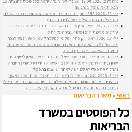
אוגוסט 2, 2026
12:08 pm
פרויקט "העוז": יוזמה בינלאומית להנצחת 18
תצפיתניות שנפלו בנחל עוז
יולי 29, 2026
12:58 pm
בזכות הנציבות: אישה המתגוררת בחו"ל קיבלה
פיצוי על נזק שגרם טיל איראני לדירתה בארץ
יולי 20, 2026
12:09 pm
עיריית ראשון לציון מזהירה: פגיעה בעצים
עירוניים מסכנת חיים ומהווה עבירה על החוק
יולי 17, 2026
5:47 pm
פתרון מקומי למשבר לאומי: ראשון לציון חנכה
את תש״ח 2 פרויקט עירוני להשכרה ארוכת טווח של דירות במחיר מוזל
במעמד ראש העירייה רז קינסטליך
יולי 16, 2026
11:22 am
חיזוק נשי להנהלה בעיריית ראשון לציון: פזית
שרון נבחרה לתפקיד מנכ"לית "מניב ראשון" על ידי דירקטוריון החברה
ותחליף את סאלי לוי שפורשת לאחר 14 שנים בתפקיד
יולי 8, 2026
12:21 pm
עיריית ראשון לציון ותאגיד המים "מניב ראשון"
מזהירים: ניסיונות הונאה בדרישות תשלום מזויפות של אגרות בניה, היטלי
פיתוח ודמי הקמה למים וביוב למבקשי בקשות להיתר בניה
ראשי
»
משרד הבריאות
כל הפוסטים ב
משרד
הבריאות