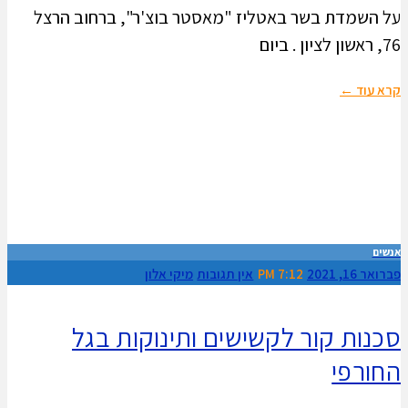
על השמדת בשר באטליז "מאסטר בוצ'ר", ברחוב הרצל
76, ראשון לציון . ביום
קרא עוד ←
אנשים
פברואר 16, 2021
7:12 PM
אין תגובות
מיקי אלון
סכנות קור לקשישים ותינוקות בגל
החורפי