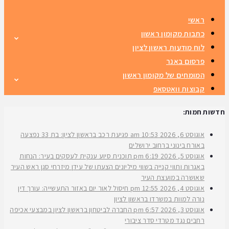
ראשי
כתבות מקומון ראשון
לוח מודעות ראשון לציון
פרסום באנר
המומחים של מקומון ראשון
קבוצות וואטסאפ
חדשות חמות:
אוגוסט 6, 2026
10:53 am
פגיעת רכב בראשון לציון: בת 33 נפצעה
באורח בינוני ברחוב ירושלים
אוגוסט 5, 2026
6:19 pm
תוכנית סיוע ענקית לעסקים בעיר: הנחות
באגרות ותווי קנייה בשווי מיליונים הצעתו של עידן מיזרחי סגן ראש העיר
שאושרה במועצת העיר
אוגוסט 4, 2026
12:55 pm
חיסול לאור יום באזור התעשייה: עורך דין
נורה למוות במשרדו בראשון לציון
אוגוסט 3, 2026
6:57 pm
החברה לביטחון בראשון לציון במבצעי אכיפה
רחבים נגד מטרדי סדר ציבורי