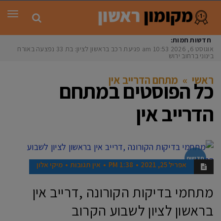
תפר
חדשות חמות:
אוגוסט 6, 2026
10:53 am
פגיעת רכב בראשון לציון: בת 33 נפצעה באורח
בינוני ברחוב ירושלי
ראשי
»
מתחם הדרייב אין
כל הפוסטים ב
מתחם
הדרייב אין
חדשות
אפריל 25, 2021
1:38 PM
אין תגובות
מיקי אלון
מתחמי בדיקות הקורונה ,דרייב אין
בראשון לציון לשבוע הקרוב