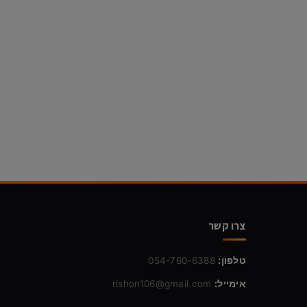
צרו קשר
טלפון:
054-760-6388
אימייל:
rishon106@gmail.com