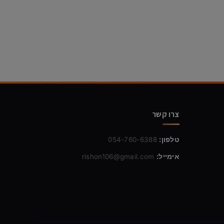
צרו קשר
טלפון:
054-760-6388
אימייל:
rishon106@gmail.com