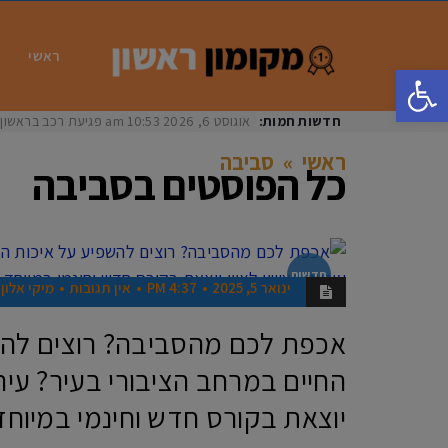
ראשי
פתח סרגל נגישות
חדשות חמות:
אוגוסט 6, 2026
10:53 am
פגיעת רכב בראשון לציון: בת 33 נפצעה באורח
ראשי
»
סביבה
כל הפוסטים ב
סביבה
חדשות
ינואר 5, 2025
4:37 PM
אין תגובות
מיקי אלון
אכפת לכם מהסביבה? רוצים להש
החיים במרחב הציבורי בעיר? עיריי
יוצאת בקורס חדש וחינמי במיוח