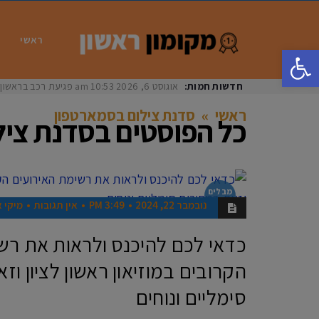
ראשי
פתח סרגל נגישות
חדשות חמות:
אוגוסט 6, 2026
10:53 am
פגיעת רכב בראשון לציון: בת 33 נפצעה באורח
ראשי
»
סדנת צילום בסמארטפון
כל הפוסטים ב
סדנת ציל
מבלים
בראשון
נובמבר 22, 2024
3:49 PM
אין תגובות
מיקי א
כדאי לכם להיכנס ולראות את רש
הקרובים במוזיאון ראשון לציון וז
סימליים ונוחים