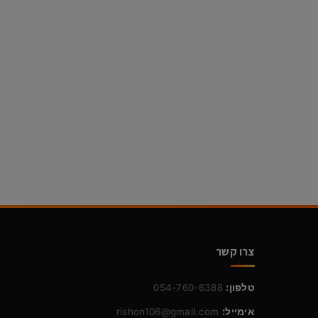
צרו קשר
טלפון:
054-760-6388
אימייל:
rishon106@gmail.com