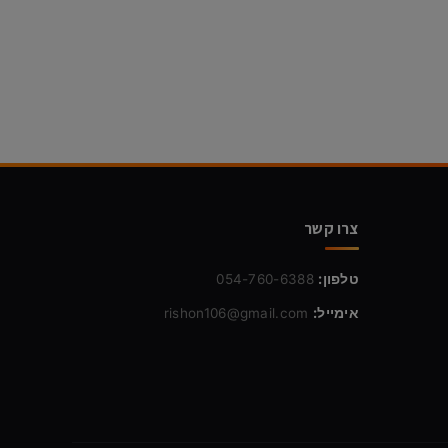
צרו קשר
טלפון:
054-760-6388
אימייל:
rishon106@gmail.com