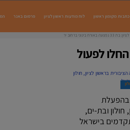
כתבות מקומון ראשון
לוח מודעות ראשון לציון
פרסום באנר
המו
ח בינוני ברחוב ירושל
החלו לפעול
לון
 בהפעלת
חולון ובת-ים,
תקדמים בישראל