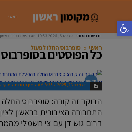
ראשי
פתח סרגל נגישות
חדשות חמות:
אוגוסט 6, 2026
10:53 am
פגיעת רכב בראשון לציון: בת 33 נפצעה באור
ראשי
»
סופרבוס החלו לפעול
כל הפוסטים ב
סופרבוס 
חדשות
דצמבר 26, 2025
8:35 AM
אין תגובות
מיקי א
הבוקר זה קורה: סופרבוס החלה
התחבורה הציבורית בראשון לציון, 
דרום גוש דן עם צי חשמלי מהמ