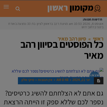
תפר
חדשות חמות:
אוגוסט 6, 2026
10:53 am
פגיעת רכב בראשון לציון: בת 33 נפצעה באורח
בינוני ברחוב ירושלי
ראשי
»
סיוון רהב מאיר
כל הפוסטים ב
סיוון רהב
מאיר
תרבות ו
בידור
יוני 11, 2024
8:48 AM
אין תגובות
מיקי אלון
גם אתם לא הצלחתם להשיג כרטיסים?
נספר לכם שללא ספק זו הייתה הרצאת