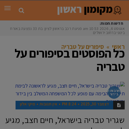
תפר
חדשות חמות:
אוגוסט 6, 2026
10:53 am
פגיעת רכב בראשון לציון: בת 33 נפצעה באורח
בינוני ברחוב ירושלים
ראשי
»
סיפורים על טבריה
כל הפוסטים ב
סיפורים על
טבריה
תרבות ו
בידור
דצמבר 30, 2025
8:24 PM
אין תגובות
מיקי אלון
שגריר טבריה בישראל, חיים חצב, מגיע