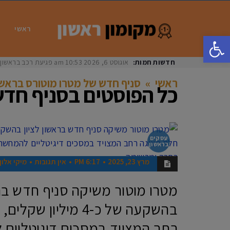
ראשי
פתח סרגל נגישות
חדשות חמות:
אוגוסט 6, 2026
10:53 am
פגיעת רכב בראשון לציון: בת 33 נפצעה באורח
ראשי
»
סניף חדש של מטרו מוטורס בראשון
כל הפוסטים ב
סניף חדש
עסקים
בראשון
מרץ 23, 2025
6:17 PM
אין תגובות
מיקי אלון
מטרו מוטור משיקה סניף חדש ברא
בהשקעה של כ-4 מיליון 
רחב המצויד במסכים דיגיטליים