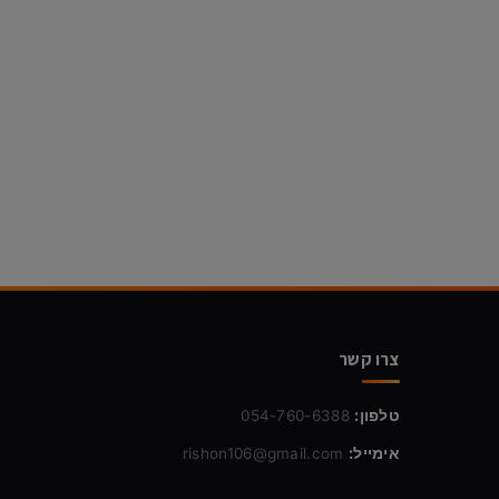
צרו קשר
טלפון:
054-760-6388
אימייל:
rishon106@gmail.com