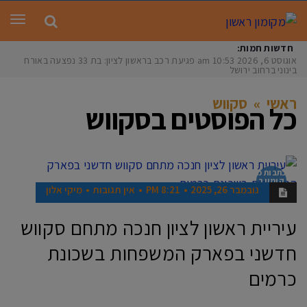
תפר
חדשות חמות:
אוגוסט 6, 2026
10:53 am
פגיעת רכב בראשון לציון: בת 33 נפצעה באורח
בינוני ברחוב ירושלי
ראשי
»
סקווש
כל הפוסטים ב
סקווש
כתבות מ
קומון ר
נובמבר 26, 2025
8:21 PM
אין תגובות
מיקי אלון
אשון
עיריית ראשון לציון חנכה מתחם סקווש
חדשני בפארק המשפחות בשכונת
כרמים