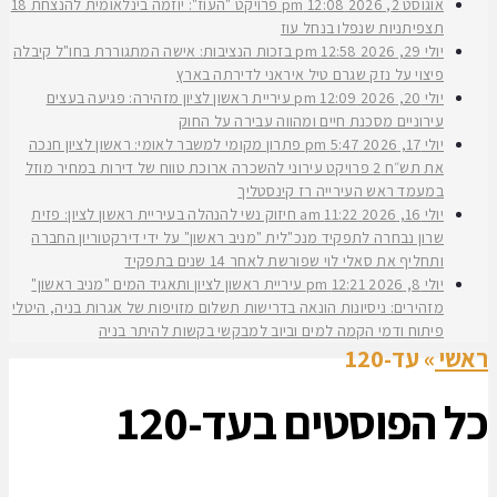
אוגוסט 2, 2026
12:08 pm
פרויקט "העוז": יוזמה בינלאומית להנצחת 18
תצפיתניות שנפלו בנחל עוז
יולי 29, 2026
12:58 pm
בזכות הנציבות: אישה המתגוררת בחו"ל קיבלה
פיצוי על נזק שגרם טיל איראני לדירתה בארץ
יולי 20, 2026
12:09 pm
עיריית ראשון לציון מזהירה: פגיעה בעצים
עירוניים מסכנת חיים ומהווה עבירה על החוק
יולי 17, 2026
5:47 pm
פתרון מקומי למשבר לאומי: ראשון לציון חנכה
את תש״ח 2 פרויקט עירוני להשכרה ארוכת טווח של דירות במחיר מוזל
במעמד ראש העירייה רז קינסטליך
יולי 16, 2026
11:22 am
חיזוק נשי להנהלה בעיריית ראשון לציון: פזית
שרון נבחרה לתפקיד מנכ"לית "מניב ראשון" על ידי דירקטוריון החברה
ותחליף את סאלי לוי שפורשת לאחר 14 שנים בתפקיד
יולי 8, 2026
12:21 pm
עיריית ראשון לציון ותאגיד המים "מניב ראשון"
מזהירים: ניסיונות הונאה בדרישות תשלום מזויפות של אגרות בניה, היטלי
פיתוח ודמי הקמה למים וביוב למבקשי בקשות להיתר בניה
ראשי
»
עד-120
כל הפוסטים ב
עד-120