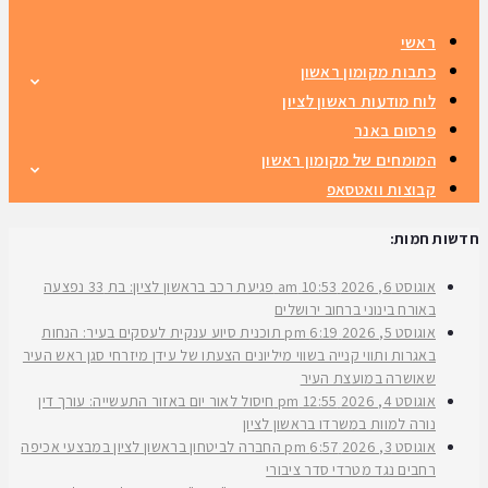
ראשי
כתבות מקומון ראשון
לוח מודעות ראשון לציון
פרסום באנר
המומחים של מקומון ראשון
קבוצות וואטסאפ
חדשות חמות:
אוגוסט 6, 2026
10:53 am
פגיעת רכב בראשון לציון: בת 33 נפצעה
באורח בינוני ברחוב ירושלים
אוגוסט 5, 2026
6:19 pm
תוכנית סיוע ענקית לעסקים בעיר: הנחות
באגרות ותווי קנייה בשווי מיליונים הצעתו של עידן מיזרחי סגן ראש העיר
שאושרה במועצת העיר
אוגוסט 4, 2026
12:55 pm
חיסול לאור יום באזור התעשייה: עורך דין
נורה למוות במשרדו בראשון לציון
אוגוסט 3, 2026
6:57 pm
החברה לביטחון בראשון לציון במבצעי אכיפה
רחבים נגד מטרדי סדר ציבורי