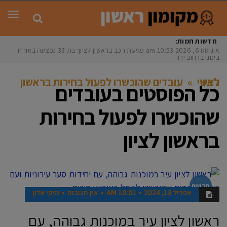
תפר
חדשות חמות:
אוגוסט 6, 2026
10:53 am
פגיעת רכב בראשון לציון: בת 33 נפצעה באורח
בינוני ברחוב ירוש
עובדים שהוכשרו לפעול בחירות בראשון לציון
ראשי
»
כל הפוסטים ב
עובדים
שהוכשרו לפעול בחירות
בראשון לציון
חדשות
אפריל 18, 2024
10:01 AM
אין תגובות
מיקי אלון
ראשון לציון עיר במוכנות גבוהה, עם