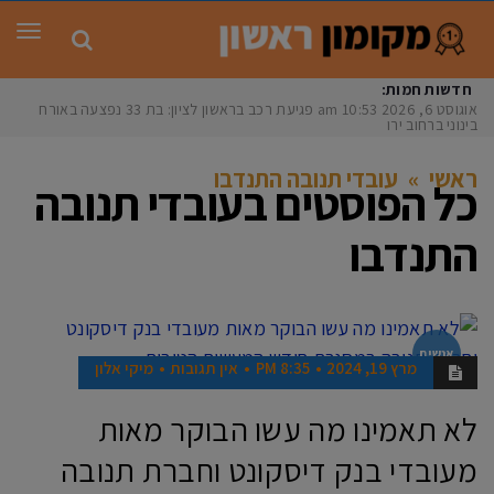
תפר
חדשות חמות:
אוגוסט 6, 2026
10:53 am
פגיעת רכב בראשון לציון: בת 33 נפצעה באורח
בינוני ברחוב ירושלי
ראשי
»
עובדי תנובה התנדבו
כל הפוסטים ב
עובדי תנובה
התנדבו
אנשים
מרץ 19, 2024
8:35 PM
אין תגובות
מיקי אלון
לא תאמינו מה עשו הבוקר מאות
מעובדי בנק דיסקונט וחברת תנובה