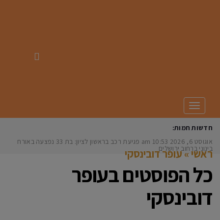
תפריט
חדשות חמות:
אוגוסט 6, 2026
10:53 am
פגיעת רכב בראשון לציון: בת 33 נפצעה באורח
בינוני ברחוב ירושלים
ראשי
»
עופר דובינסקי
כל הפוסטים ב
עופר
דובינסקי