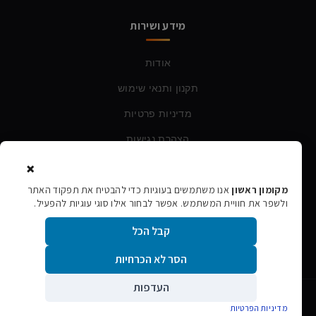
מידע ושירות
אודות
תקנון ותנאי שימוש
מדיניות פרטיות
הצהרת נגישות
×
צרו קשר
מקומון ראשון
אנו משתמשים בעוגיות כדי להבטיח את תפקוד האתר
ולשפר את חוויית המשתמש. אפשר לבחור אילו סוגי עוגיות להפעיל.
טלפון:
054-760-6388
קבל הכל
אימייל:
rishon106@gmail.com
הסר לא הכרחיות
העדפות
©
2026
מקומון ראשון · כל הזכויות שמורות
מדיניות הפרטיות