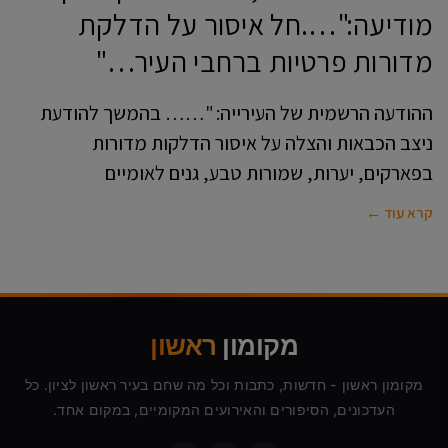
מודיעה:"….חל איסור על הדלקת
מדורות פרטיות ברחבי העיר…"
ההודעה הרשמית של העירייה: "…… בהמשך להודעת
ניצב הכבאות והצלה על איסור הדלקות מדורות
בפארקים, יערות, שמורות טבע, גנים לאומיים
קרא עוד ←
מקומון
ראשון
מקומון ראשון - חדשות, כתבות וכל מה שחם בעיר ראשון לציון. כל
העדכונים, הסיפורים והאירועים המקומיים, במקום אחד.