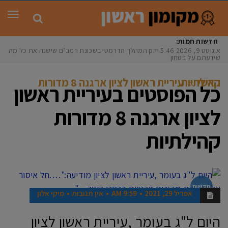
תפר
חדשות חמות:
אוגוסט 9, 2026
5:46 pm
המהלך הדרמטי בשכונת רמב"ם שישנה את כל מה
שידעתם על בטחון
ראשי
»
עיריית ראשון לציון ארגנה 8 מדורות קהילתיות
כל הפוסטים ב
עיריית ראשון
לציון ארגנה 8 מדורות
קהילתיות
חדשות
אפריל 29, 2021
9:59 AM
אין תגובות
מיקי אלון
היום ל"ג בעומר ,עיריית ראשון לציון