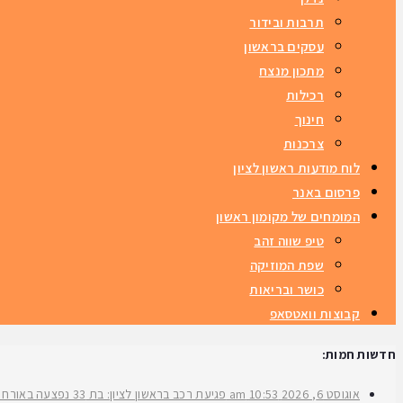
תרבות ובידור
עסקים בראשון
מתכון מנצח
רכילות
חינוך
צרכנות
לוח מודעות ראשון לציון
פרסום באנר
המומחים של מקומון ראשון
טיפ שווה זהב
שפת המוזיקה
כושר ובריאות
קבוצות וואטסאפ
חדשות חמות:
אוגוסט 6, 2026
10:53 am
פגיעת רכב בראשון לציון: בת 33 נפצעה באורח בינוני ברחוב ירושלים