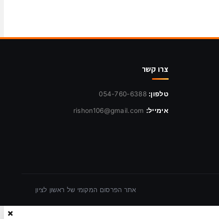
צרו קשר
טלפון:
054-760-6388
אימייל:
rishon106@gmail.com
אתר הפרסום המקומי של ראשון לציון
×