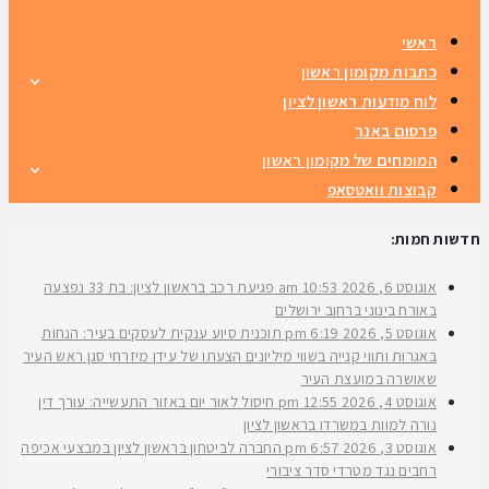
ראשי
כתבות מקומון ראשון
לוח מודעות ראשון לציון
פרסום באנר
המומחים של מקומון ראשון
קבוצות וואטסאפ
חדשות חמות:
אוגוסט 6, 2026
10:53 am
פגיעת רכב בראשון לציון: בת 33 נפצעה
באורח בינוני ברחוב ירושלים
אוגוסט 5, 2026
6:19 pm
תוכנית סיוע ענקית לעסקים בעיר: הנחות
באגרות ותווי קנייה בשווי מיליונים הצעתו של עידן מיזרחי סגן ראש העיר
שאושרה במועצת העיר
אוגוסט 4, 2026
12:55 pm
חיסול לאור יום באזור התעשייה: עורך דין
נורה למוות במשרדו בראשון לציון
אוגוסט 3, 2026
6:57 pm
החברה לביטחון בראשון לציון במבצעי אכיפה
רחבים נגד מטרדי סדר ציבורי