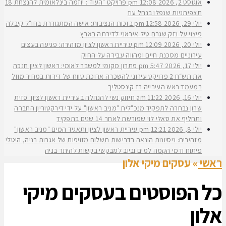
אוגוסט 2, 2026
12:08 pm
פרויקט "העוז": יוזמה בינלאומית להנצחת 18
תצפיתניות שנפלו בנחל עוז
יולי 29, 2026
12:58 pm
בזכות הנציבות: אישה המתגוררת בחו"ל קיבלה
פיצוי על נזק שגרם טיל איראני לדירתה בארץ
יולי 20, 2026
12:09 pm
עיריית ראשון לציון מזהירה: פגיעה בעצים
עירוניים מסכנת חיים ומהווה עבירה על החוק
יולי 17, 2026
5:47 pm
פתרון מקומי למשבר לאומי: ראשון לציון חנכה
את תש״ח 2 פרויקט עירוני להשכרה ארוכת טווח של דירות במחיר מוזל
במעמד ראש העירייה רז קינסטליך
יולי 16, 2026
11:22 am
חיזוק נשי להנהלה בעיריית ראשון לציון: פזית
שרון נבחרה לתפקיד מנכ"לית "מניב ראשון" על ידי דירקטוריון החברה
ותחליף את סאלי לוי שפורשת לאחר 14 שנים בתפקיד
יולי 8, 2026
12:21 pm
עיריית ראשון לציון ותאגיד המים "מניב ראשון"
מזהירים: ניסיונות הונאה בדרישות תשלום מזויפות של אגרות בניה, היטלי
פיתוח ודמי הקמה למים וביוב למבקשי בקשות להיתר בניה
ראשי
»
עסקים מיקי אלון
כל הפוסטים ב
עסקים מיקי
אלון