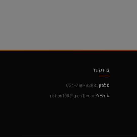
צרו קשר
טלפון:
054-760-6388
אימייל:
rishon106@gmail.com