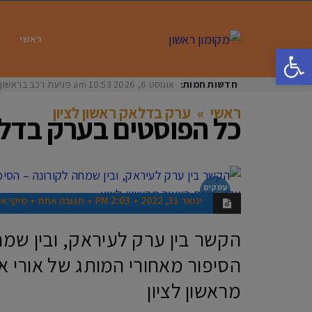
ראשי
פתח סרגל נגישות
חדשות חמות:
אוגוסט 6, 2026
10:53 am
פגיעת רכב בראשון לציון: בת 33 נפצעה באורח
ראשי
»
ערק בדלאק ראשון לציון
כל הפוסטים ב
ערק בדלא
עסקים
בראשון
ינואר 31, 2022
2:03 PM
תגובה אחת
מיקי אל
הקשר בין ערק לעיראק, ובין שמח
הסיפור מאחורי המותג של אורי אל
מראשון לציון