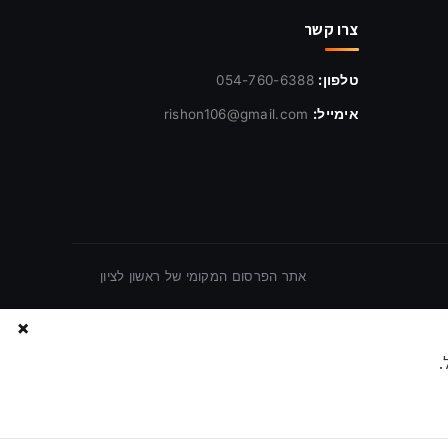
צרו קשר
טלפון:
054-760-6388
אימייל:
rishon106@gmail.com
אתר הפרסום המקומי של ראשון לציון
×
.