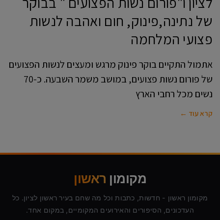
לציון ו"פורום נשות הפצועים " בבוקר
של נתינה,פינוק, חום ואהבה לנשות
פצועי המלחמה
אתמול התקיים בוקר פינוק מרגש ומעצים לנשות הפצועים
של פורום נשות פצועים, במושב משמר השבעה. כ-70
נשים מכל רחבי הארץ
קרא עוד ←
מקומון
ראשון
מקומון ראשון - חדשות, כתבות וכל מה שחם בעיר ראשון לציון. כל
העדכונים, הסיפורים והאירועים המקומיים, במקום אחד.