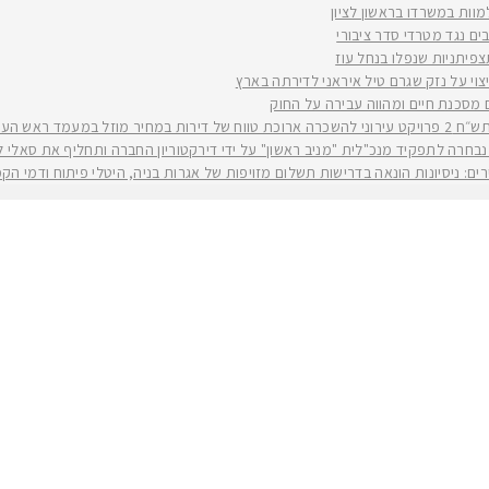
למוות במשרדו בראשון לציון
ים נגד מטרדי סדר ציבורי
וי על נזק שגרם טיל איראני לדירתה בארץ
ים מסכנת חיים ומהווה עבירה על החוק
יה רז קינסטליך
חרה לתפקיד מנכ"לית "מניב ראשון" על ידי דירקטוריון החברה ותחליף את סאלי לוי שפורשת ל
ירים: ניסיונות הונאה בדרישות תשלום מזויפות של אגרות בניה, היטלי פיתוח ודמי ה