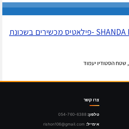
שני,היתה ילדה מלאה שהפכה לספורטאית והחליטה לפתוח סטודיו של רשת SHANDA Pilates -פילאטיס מכשירים בשכונת
צרו קשר
טלפון:
054-760-6388
אימייל:
rishon106@gmail.com