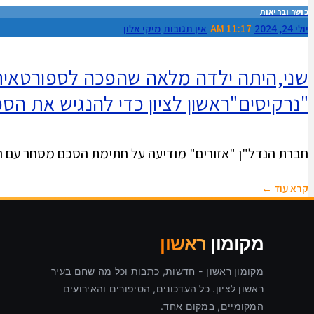
כושר ובריאות
יולי 24, 2024
11:17 AM
אין תגובות
מיקי אלון
"נרקיסים"ראשון לציון כדי להנגיש את הס
חברת הנדל"ן "אזורים" מודיעה על חתימת הסכם מסחר עם רשת SHANDA Pilates בשכונת "נרקיסים" במזרח ראשון לציון, שטח הסטוד
קרא עוד ←
מקומון
ראשון
מקומון ראשון - חדשות, כתבות וכל מה שחם בעיר
ראשון לציון. כל העדכונים, הסיפורים והאירועים
המקומיים, במקום אחד.