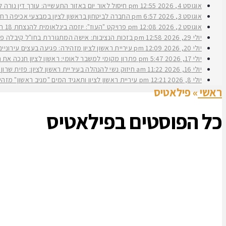
אוגוסט 4, 2026
12:55 pm
חיסול לאור יום באזור התעשייה: עורך דין נורה 
אוגוסט 3, 2026
6:57 pm
החברה לביטחון בראשון לציון במבצעי אכיפה רחב
אוגוסט 2, 2026
12:08 pm
פרויקט "העוז": יוזמה בינלאומית להנצחת 18 תצפיתניות שנפלו בנחל עוז
יולי 29, 2026
12:58 pm
בזכות הנציבות: אישה המתגוררת בחו"ל קיבלה פיצ
יולי 20, 2026
12:09 pm
עיריית ראשון לציון מזהירה: פגיעה בעצים עירוני
יולי 17, 2026
5:47 pm
פתרון מקומי למשבר לאומי: ראשון לציון חנכה את תש״ח 2 פרויקט עירוני להשכרה ארוכת טווח של דירות במחיר מוזל במעמד ראש העירי
יולי 16, 2026
11:22 am
חיזוק נשי להנהלה בעיריית ראשון לציון: פזית שרון נב
יולי 8, 2026
12:21 pm
עיריית ראשון לציון ותאגיד המים "מניב ראשון" מזה
ראשי
»
פילאטיס
כל הפוסטים ב
פילאטיס