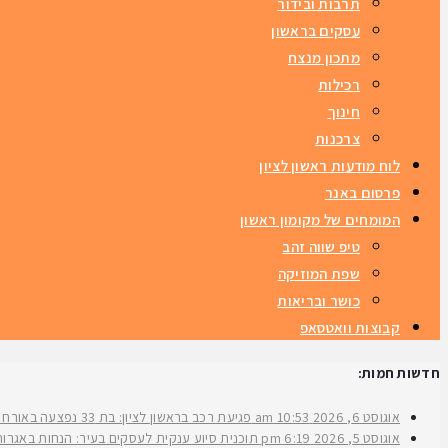
תרבות ובידור
עסקים בראשון
מתכון מנצח
רכילות
חינוך
צרכנות
לוח מודעות ראשון לציון
פרסום באנר
המומחים של מקומון ראשון
טיפ שווה זהב
שפת המוזיקה
כושר ובריאות
קבוצות וואטסאפ
חדשות חמות:
אוגוסט 6, 2026
10:53 am
פגיעת רכב בראשון לציון: בת 33 נפצעה באורח בינוני ברחוב ירושלים
אוגוסט 5, 2026
6:19 pm
תוכנית סיוע ענקית לעסקים בעיר: הנחות באגרות 