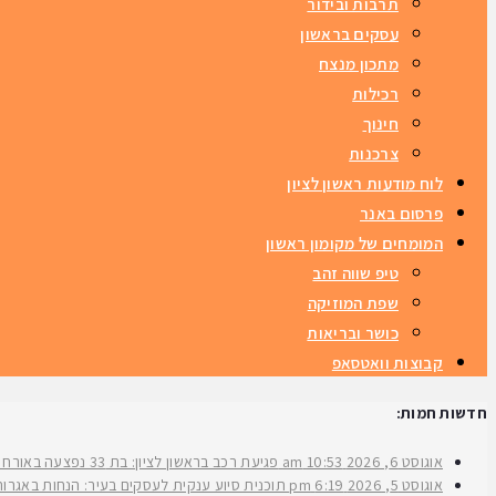
תרבות ובידור
עסקים בראשון
מתכון מנצח
רכילות
חינוך
צרכנות
לוח מודעות ראשון לציון
פרסום באנר
המומחים של מקומון ראשון
טיפ שווה זהב
שפת המוזיקה
כושר ובריאות
קבוצות וואטסאפ
חדשות חמות:
אוגוסט 6, 2026
10:53 am
פגיעת רכב בראשון לציון: בת 33 נפצעה באורח בינוני ברחוב ירושלים
אוגוסט 5, 2026
6:19 pm
תוכנית סיוע ענקית לעסקים בעיר: הנחות באגרות 