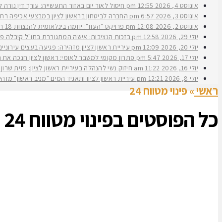
אוגוסט 4, 2026
12:55 pm
חיסול לאור יום באזור התעשייה: עורך דין נורה 
אוגוסט 3, 2026
6:57 pm
החברה לביטחון בראשון לציון במבצעי אכיפה רחב
אוגוסט 2, 2026
12:08 pm
פרויקט "העוז": יוזמה בינלאומית להנצחת 18 תצפיתניות שנפלו בנחל עוז
יולי 29, 2026
12:58 pm
בזכות הנציבות: אישה המתגוררת בחו"ל קיבלה פיצ
יולי 20, 2026
12:09 pm
עיריית ראשון לציון מזהירה: פגיעה בעצים עירוני
יולי 17, 2026
5:47 pm
פתרון מקומי למשבר לאומי: ראשון לציון חנכה את תש״ח 2 פרויקט עירוני להשכרה ארוכת טווח של דירות במחיר מוזל במעמד ראש העירי
יולי 16, 2026
11:22 am
חיזוק נשי להנהלה בעיריית ראשון לציון: פזית שרון נב
יולי 8, 2026
12:21 pm
עיריית ראשון לציון ותאגיד המים "מניב ראשון" מזה
ראשי
»
פינוי מטווח 24
כל הפוסטים ב
פינוי מטווח 24