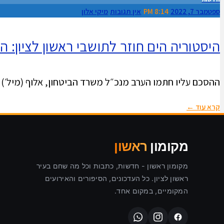
ספטמבר 7, 2022
8:14 PM
אין תגובות
מיקי אלון
היסטוריה הים חוזר לתושבי ראשון לציון: היום נחתם ההסכם לפינוי 
ההסכם עליו חתמו הערב מנכ״ל משרד הביטחון, אלוף (מיל׳) א
קרא עוד ←
מקומון
ראשון
מקומון ראשון - חדשות, כתבות וכל מה שחם בעיר
ראשון לציון. כל העדכונים, הסיפורים והאירועים
המקומיים, במקום אחד.