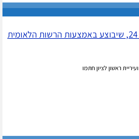
מתחילים! משרד הביטחון ועיריית ראשון לציון חתמו על הסכם לפינוי הנפלים במטווח 24, שיבוצע באמצעות הרשות הלאומית