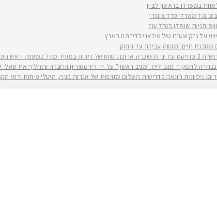
למוות במשרדו בראשון לציון
ים נגד מטרדי סדר ציבורי
וי על נזק שגרם טיל איראני לדירתה בארץ
ים מסכנת חיים ומהווה עבירה על החוק
יה רז קינסטליך
חרה לתפקיד מנכ"לית "מניב ראשון" על ידי דירקטוריון החברה ותחליף את סאלי לוי שפורשת ל
ירים: ניסיונות הונאה בדרישות תשלום מזויפות של אגרות בניה, היטלי פיתוח ודמי ה