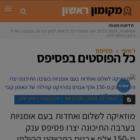
תפר
חדשות חמות:
אוגוסט 6, 2026
10:53 am
פגיעת רכב בראשון לציון: בת 33 נפצעה באורח
בינוני ברחוב ירושל
ראשי
»
פסיפס
כל הפוסטים ב
פסיפס
אנשים
דצמבר 10, 2025
11:05 AM
אין תגובות
מיקי אלון
מוזאיקה לשלום ואחדות בעם אומניות
בערבה התיכונה יצרו פסיפס ענק
מ-150 אלף אבנים בפרויקט קהילתי