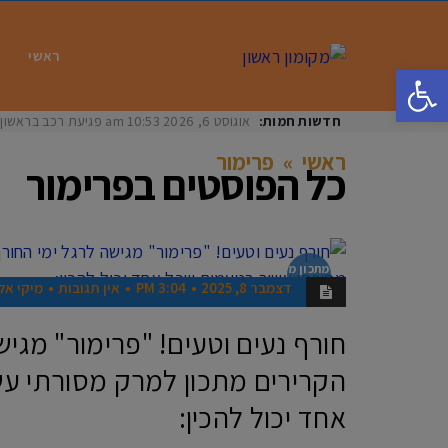
ראשי
פתח סרגל נגישות
חדשות חמות:
אוגוסט 6, 2026
10:53 am
פגיעת רכב בראשון לציון: בת 33 נפצעה באורח
ראשי
»
פרימור
כל הפוסטים ב
פרימור
מתכון מ
נצח
דצמבר 8, 2025
3:04 PM
אין תגובות
מיקי אלו
חורף נעים וטעים! "פרימור" מגיש
הקרירים מתכון למרק מסורתי ע
אחד יכול להכין: