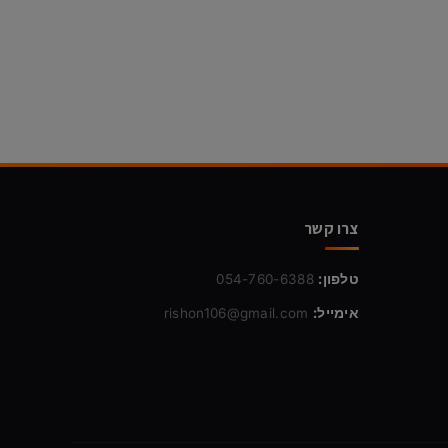
צרו קשר
טלפון:
054-760-6388
אימייל:
rishon106@gmail.com