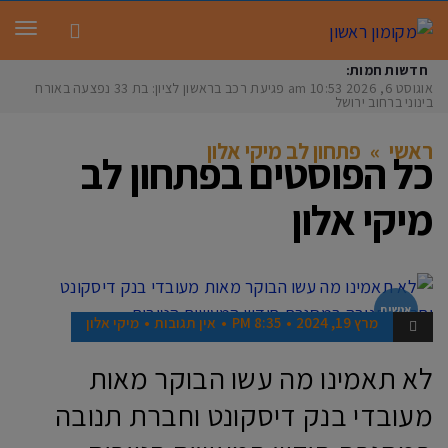
תפר
חדשות חמות:
אוגוסט 6, 2026
10:53 am
פגיעת רכב בראשון לציון: בת 33 נפצעה באורח
בינוני ברחוב ירושלים
ראשי
»
פתחון לב מיקי אלון
כל הפוסטים ב
פתחון לב
מיקי אלון
אנשים
מרץ 19, 2024
8:35 PM
אין תגובות
מיקי אלון
לא תאמינו מה עשו הבוקר מאות
מעובדי בנק דיסקונט וחברת תנובה