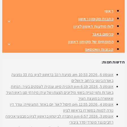
ראשי
כתבות מקומון ראשון
לוח מודעות ראשון לציון
פרסום באנר
המומחים של מקומון ראשון
קבוצות וואטסאפ
חדשות חמות:
אוגוסט 6, 2026
10:53 am
פגיעת רכב בראשון לציון: בת 33 נפצעה
באורח בינוני ברחוב ירושלים
אוגוסט 5, 2026
6:19 pm
תוכנית סיוע ענקית לעסקים בעיר: הנחות
באגרות ותווי קנייה בשווי מיליונים הצעתו של עידן מיזרחי סגן ראש העיר
שאושרה במועצת העיר
אוגוסט 4, 2026
12:55 pm
חיסול לאור יום באזור התעשייה: עורך דין
נורה למוות במשרדו בראשון לציון
אוגוסט 3, 2026
6:57 pm
החברה לביטחון בראשון לציון במבצעי אכיפה
רחבים נגד מטרדי סדר ציבורי