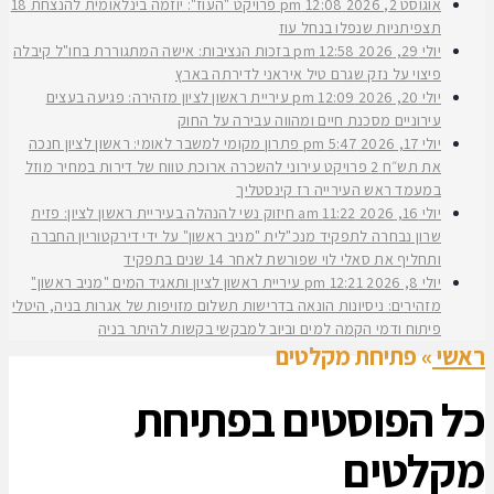
אוגוסט 2, 2026
12:08 pm
פרויקט "העוז": יוזמה בינלאומית להנצחת 18
תצפיתניות שנפלו בנחל עוז
יולי 29, 2026
12:58 pm
בזכות הנציבות: אישה המתגוררת בחו"ל קיבלה
פיצוי על נזק שגרם טיל איראני לדירתה בארץ
יולי 20, 2026
12:09 pm
עיריית ראשון לציון מזהירה: פגיעה בעצים
עירוניים מסכנת חיים ומהווה עבירה על החוק
יולי 17, 2026
5:47 pm
פתרון מקומי למשבר לאומי: ראשון לציון חנכה
את תש״ח 2 פרויקט עירוני להשכרה ארוכת טווח של דירות במחיר מוזל
במעמד ראש העירייה רז קינסטליך
יולי 16, 2026
11:22 am
חיזוק נשי להנהלה בעיריית ראשון לציון: פזית
שרון נבחרה לתפקיד מנכ"לית "מניב ראשון" על ידי דירקטוריון החברה
ותחליף את סאלי לוי שפורשת לאחר 14 שנים בתפקיד
יולי 8, 2026
12:21 pm
עיריית ראשון לציון ותאגיד המים "מניב ראשון"
מזהירים: ניסיונות הונאה בדרישות תשלום מזויפות של אגרות בניה, היטלי
פיתוח ודמי הקמה למים וביוב למבקשי בקשות להיתר בניה
ראשי
»
פתיחת מקלטים
כל הפוסטים ב
פתיחת
מקלטים