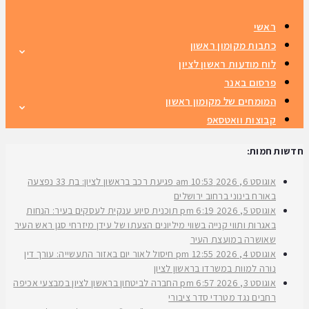
ראשי
כתבות מקומון ראשון
לוח מודעות ראשון לציון
פרסום באנר
המומחים של מקומון ראשון
קבוצות וואטסאפ
חדשות חמות:
אוגוסט 6, 2026
10:53 am
פגיעת רכב בראשון לציון: בת 33 נפצעה
באורח בינוני ברחוב ירושלים
אוגוסט 5, 2026
6:19 pm
תוכנית סיוע ענקית לעסקים בעיר: הנחות
באגרות ותווי קנייה בשווי מיליונים הצעתו של עידן מיזרחי סגן ראש העיר
שאושרה במועצת העיר
אוגוסט 4, 2026
12:55 pm
חיסול לאור יום באזור התעשייה: עורך דין
נורה למוות במשרדו בראשון לציון
אוגוסט 3, 2026
6:57 pm
החברה לביטחון בראשון לציון במבצעי אכיפה
רחבים נגד מטרדי סדר ציבורי