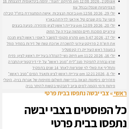
אוגוסט 2, 2026
12:08 pm
פרויקט "העוז": יוזמה בינלאומית להנצחת 18
תצפיתניות שנפלו בנחל עוז
יולי 29, 2026
12:58 pm
בזכות הנציבות: אישה המתגוררת בחו"ל קיבלה
פיצוי על נזק שגרם טיל איראני לדירתה בארץ
יולי 20, 2026
12:09 pm
עיריית ראשון לציון מזהירה: פגיעה בעצים
עירוניים מסכנת חיים ומהווה עבירה על החוק
יולי 17, 2026
5:47 pm
פתרון מקומי למשבר לאומי: ראשון לציון חנכה
את תש״ח 2 פרויקט עירוני להשכרה ארוכת טווח של דירות במחיר מוזל
במעמד ראש העירייה רז קינסטליך
יולי 16, 2026
11:22 am
חיזוק נשי להנהלה בעיריית ראשון לציון: פזית
שרון נבחרה לתפקיד מנכ"לית "מניב ראשון" על ידי דירקטוריון החברה
ותחליף את סאלי לוי שפורשת לאחר 14 שנים בתפקיד
יולי 8, 2026
12:21 pm
עיריית ראשון לציון ותאגיד המים "מניב ראשון"
מזהירים: ניסיונות הונאה בדרישות תשלום מזויפות של אגרות בניה, היטלי
פיתוח ודמי הקמה למים וביוב למבקשי בקשות להיתר בניה
ראשי
»
צבי יבשה נתפסו בבית פרטי
כל הפוסטים ב
צבי יבשה
נתפסו בבית פרטי