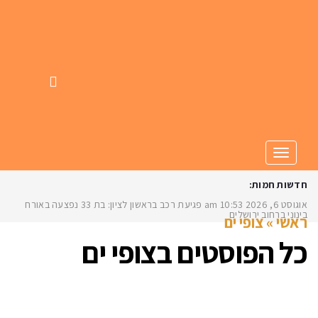
תפריט
חדשות חמות:
אוגוסט 6, 2026
10:53 am
פגיעת רכב בראשון לציון: בת 33 נפצעה באורח
בינוני ברחוב ירושלים
ראשי
»
צופי ים
כל הפוסטים ב
צופי ים