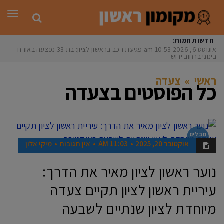
תפר
חדשות חמות:
אוגוסט 6, 2026
10:53 am
פגיעת רכב בראשון לציון: בת 33 נפצעה באורח
בינוני ברחוב ירושלי
ראשי
»
צעדה
כל הפוסטים ב
צעדה
מבלים
בראשון
אוקטובר 20, 2025
11:03 AM
אין תגובות
מיקי אלון
נוער ראשון לציון מאיר את הדרך:
עיריית ראשון לציון תקיים צעדה
מיוחדת לציון שנתיים לשבעה