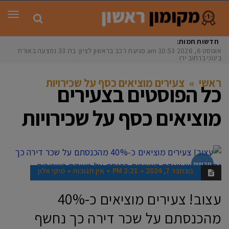
תפר
חדשות חמות:
אוגוסט 6, 2026
10:53 am
פגיעת רכב בראשון לציון: בת 33 נפצעה באורח
בינוני ברחוב ירושל
ראשי
»
צעירים מוציאים כסף על שכירויות
כל הפוסטים ב
צעירים
מוציאים כסף על שכירויות
חדשות
נובמבר 7, 2024
2:21 PM
אין תגובות
מיקי אלון
עצוב! צעירים מוציאים כ-40%
מהכנסתם על שכר דירה כך נחשף