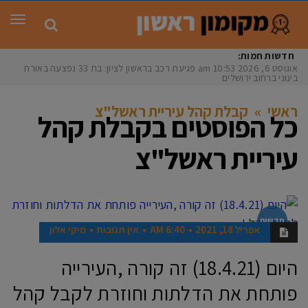
תפר
חדשות חמות:
אוגוסט 6, 2026
10:53 am
פגיעת רכב בראשון לציון: בת 33 נפצעה באורח
בינוני ברחוב ירושלים
ראשי
»
קבלת קהל עיריית ראשל"צ
כל הפוסטים ב
קבלת קהל
עיריית ראשל"צ
חדשות
אפריל 18, 2021
6:40 AM
אין תגובות
מיקי אלון
היום (18.4.21) זה קורה ,העירייה
פותחת את הדלתות וחוזרת לקבל קהל