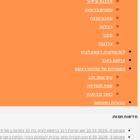
תרבות ובידור
עסקים בראשון
מתכון מנצח
רכילות
חינוך
צרכנות
לוח מודעות ראשון לציון
פרסום באנר
המומחים של מקומון ראשון
טיפ שווה זהב
שפת המוזיקה
כושר ובריאות
קבוצות וואטסאפ
חדשות חמות:
אוגוסט 6, 2026
10:53 am
פגיעת רכב בראשון לציון: בת 33 נפצעה באורח בינוני ברחוב ירושלים
אוגוסט 5, 2026
6:19 pm
תוכנית סיוע ענקית לעסקים בעיר: הנחות באגרות 