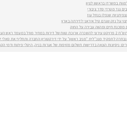
למוות במשרדו בראשון לציון
ים נגד מטרדי סדר ציבורי
וי על נזק שגרם טיל איראני לדירתה בארץ
ים מסכנת חיים ומהווה עבירה על החוק
יה רז קינסטליך
חרה לתפקיד מנכ"לית "מניב ראשון" על ידי דירקטוריון החברה ותחליף את סאלי לוי שפורשת ל
ירים: ניסיונות הונאה בדרישות תשלום מזויפות של אגרות בניה, היטלי פיתוח ודמי ה