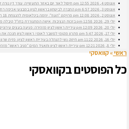
אוגוסט 4, 2026
12:55 pm
חיסול לאור יום באזור התעשייה: עורך דין נורה 
אוגוסט 3, 2026
6:57 pm
החברה לביטחון בראשון לציון במבצעי אכיפה רחב
אוגוסט 2, 2026
12:08 pm
פרויקט "העוז": יוזמה בינלאומית להנצחת 18 תצפיתניות שנפלו בנחל עוז
יולי 29, 2026
12:58 pm
בזכות הנציבות: אישה המתגוררת בחו"ל קיבלה פיצ
יולי 20, 2026
12:09 pm
עיריית ראשון לציון מזהירה: פגיעה בעצים עירוני
יולי 17, 2026
5:47 pm
פתרון מקומי למשבר לאומי: ראשון לציון חנכה את תש״ח 2 פרויקט עירוני להשכרה ארוכת טווח של דירות במחיר מוזל במעמד ראש העירי
יולי 16, 2026
11:22 am
חיזוק נשי להנהלה בעיריית ראשון לציון: פזית שרון נב
יולי 8, 2026
12:21 pm
עיריית ראשון לציון ותאגיד המים "מניב ראשון" מזה
ראשי
»
קוואסקי
כל הפוסטים ב
קוואסקי