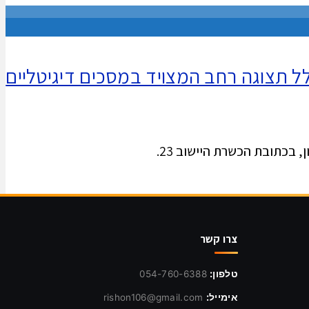
בהשקעה של כ-4 מיליון שקלים, כולל חלל תצוגה רחב המצויד במסכים דיגיטליים
בכתובת הכשרת היישוב 23.
צרו קשר
טלפון:
054-760-6388
אימייל:
rishon106@gmail.com