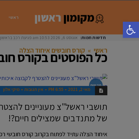
ראשי
פתח סרגל נגישות
חדשות חמות:
אוגוסט 6, 2026
10:53 am
פגיעת רכב בראשון לציון: בת 33 נפצעה באורח
ראשי
»
קורס חובשים איחוד הצלה
כל הפוסטים ב
קורס חוב
חדשות
מאי 2, 2021
6:55 PM
אין תגובות
מיקי אלון
תושבי ראשל"צ מעוניינים להצטר
של מתנדבים שמצילים חיים?!
איחוד הצלה עתיד לפתוח בקרוב קורס חובשי רפוא