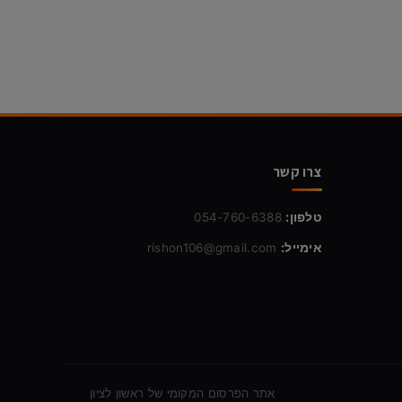
צרו קשר
טלפון:
054-760-6388
אימייל:
rishon106@gmail.com
אתר הפרסום המקומי של ראשון לציון